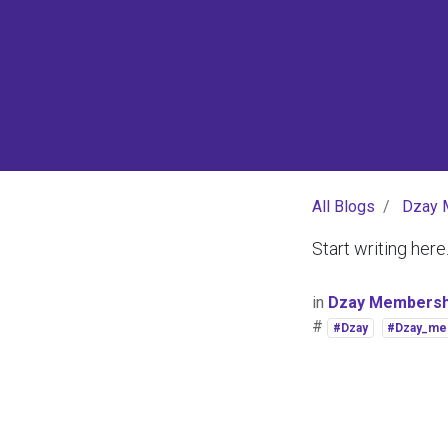
All Blogs
Dzay 
Start writing here.
in
Dzay Membersh
#
#Dzay
#Dzay_me