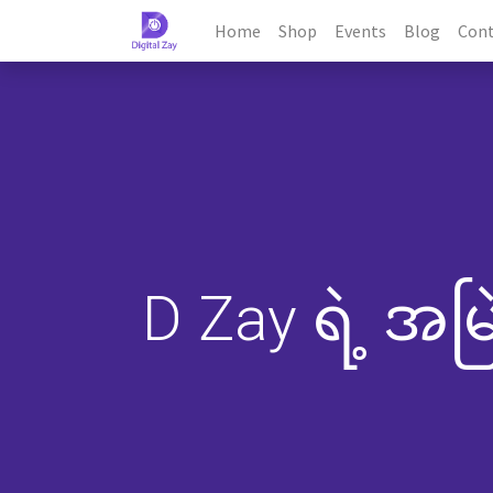
Home
Shop
Events
Blog
Cont
D Zay ရဲ့ အမြ