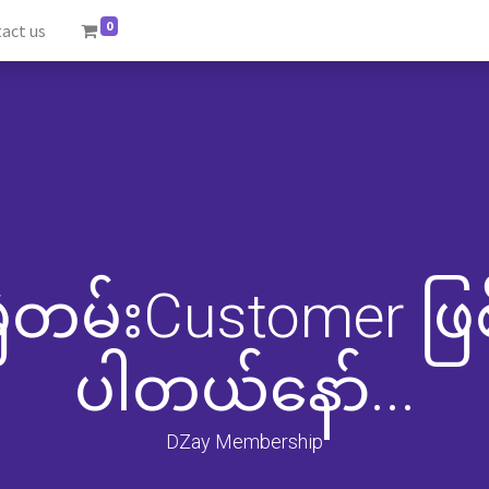
0
act us
ဲတမ်းCustomer ဖြစ်
ပါတယ်နော်...
DZay Membership