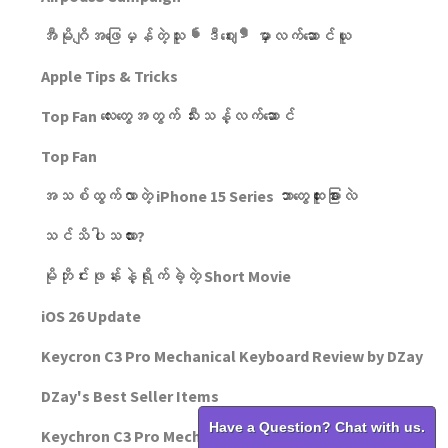
အီမိုဂျိအဖြေမှန်တဲ့သူ ❛ဒီဈေး❜ မှာလက်ဆောင်ယူ
Apple Tips & Tricks
Top Fan လေးတွေအတွက် သီးသန့်လက်​ဆောင်
Top Fan
အသစ်ထွက်လာတဲ့ iPhone 15 Series ဘာတွေထူးခြားလဲ
သင်သိပါသလား?
မိုဘိုင်းဖုန်းနဲ့ရိုက်ခဲ့တဲ့ Short Movie
iOS 26 Update
Keycron C3 Pro Mechanical Keyboard Review by DZay
DZay's Best Seller Items
Have a Question? Chat with us.
Keychron C3 Pro Mechanical Keyboard Review by DZay