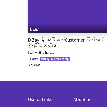
DZay
D Zay ရဲ့ အမြဲတမ်းCustomer ဖြစ်လာဖို့
ကြိုဆိုပါတယ်နော်...
Start writing here......
#Dzay
#Dzay_membership
နို 9, 2022
Useful Links
About us