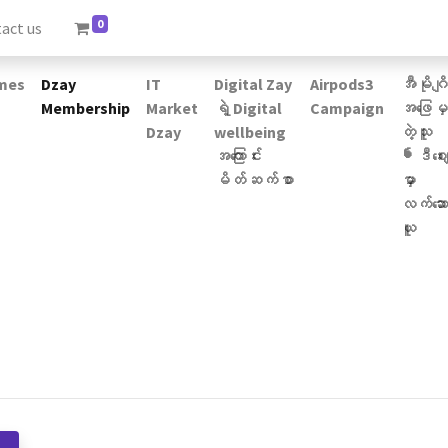
0
act us
mes
Dzay
IT
Digital Zay
Airpods3
အီမိုဂျိ
Membership
Market
ရဲ့ Digital
Campaign
အဖြေမှ
Dzay
wellbeing
တဲ့သူ
အကြောင်း
❛ဒီဈေ
မိတ်ဆက်စာ
မှာ
လက်ဆော
ယူ