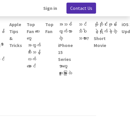
Sign in
Contact Us
Apple
Top
Top
အသစ်
သင်
မိုဘိုင်းဖုန်း
iOS 
န်
Tips
Fan လေး
Fan
ထွက်လာ
သိပါ
နဲ့ရိုက်ခဲ့တဲ့
Upd
&
တွေ
တဲ့
သလား?
Short
း❜
Tricks
အတွက်
iPhone
Movie
သီးသန့်
15
င်
လက်​
Series
ဆောင်
ဘာတွေ
ထူးခြားလဲ