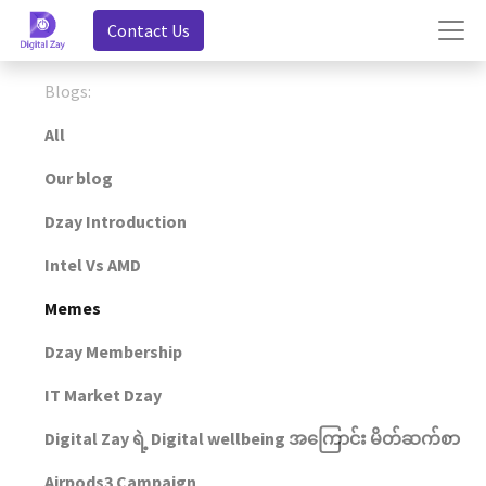
Contact Us
Blogs:
All
Our blog
Dzay Introduction
Intel Vs AMD
Memes
Dzay Membership
IT Market Dzay
Digital Zay ရဲ့ Digital wellbeing အကြောင်း မိတ်ဆက်စာ
Airpods3 Campaign